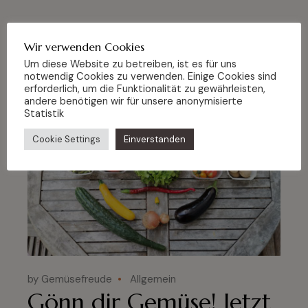
Wir verwenden Cookies
Um diese Website zu betreiben, ist es für uns
notwendig Cookies zu verwenden. Einige Cookies sind
05
erforderlich, um die Funktionalität zu gewährleisten,
Feb.
andere benötigen wir für unsere anonymisierte
Statistik
Cookie Settings
Einverstanden
by Gemüsefreude
Allgemein
Gönn dir Gemüse! Jetzt