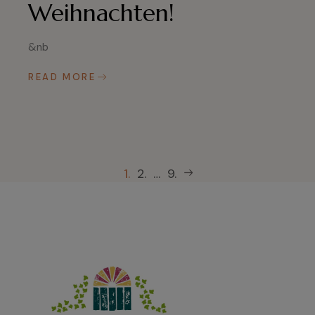
Weihnachten!
&nb
READ MORE
Seitennummerierung
1.
2.
…
9.
der
Beiträge