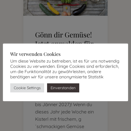
Gönn dir Gemüse!
Jetzt anmelden für
unser
Wir verwenden Cookies
Gemüsekisterl
Um diese Website zu betreiben, ist es für uns notwendig
Cookies zu verwenden. Einige Cookies sind erforderlich,
2026
um die Funktionalität zu gewährleisten, andere
benötigen wir für unsere anonymisierte Statistik
Wir haben noch ein paar
Cookie Settings
Einverstanden
Plätze frei für diese
Gemüsesaison (April 2026
bis Jänner 2027)! Wenn du
dieses Jahr jede Woche ein
Kisterl mit frischem, g
´schmackigen Gemüse