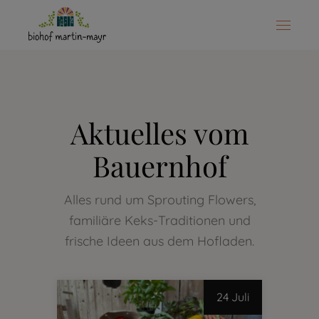
Aktuelles vom
Bauernhof
Alles rund um Sprouting Flowers,
familiäre Keks-Traditionen und
frische Ideen aus dem Hofladen.
24 Juli