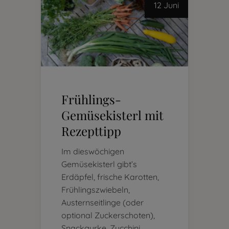
12 Juni
Frühlings-
Gemüsekisterl mit
Rezepttipp
Im dieswöchigen
Gemüsekisterl gibt’s
Erdäpfel, frische Karotten,
Frühlingszwiebeln,
Austernseitlinge (oder
optional Zuckerschoten),
Snackgurke, Zucchini,