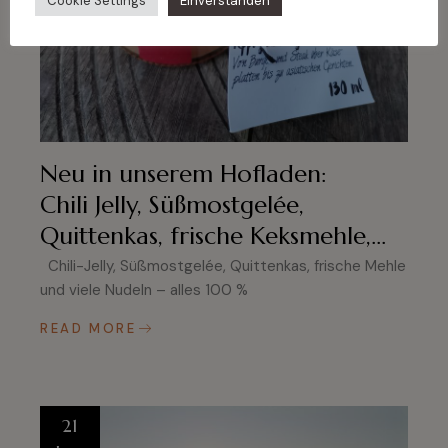
Cookie Settings
Einverstanden
Neu in unserem Hofladen:
Chili Jelly, Süßmostgelée,
Quittenkas, frische Keksmehle,…
Chili-Jelly, Süßmostgelée, Quittenkas, frische Mehle
und viele Nudeln – alles 100 %
READ MORE
21