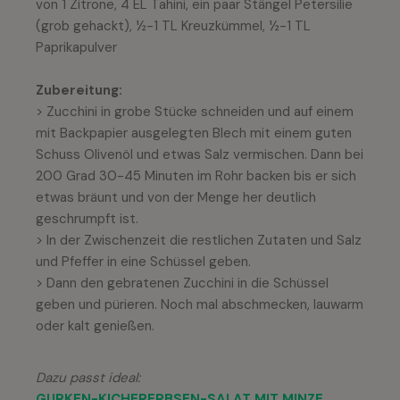
von 1 Zitrone, 4 EL Tahini, ein paar Stängel Petersilie
(grob gehackt), ½-1 TL Kreuzkümmel, ½-1 TL
Paprikapulver
Zubereitung:
> Zucchini in grobe Stücke schneiden und auf einem
mit Backpapier ausgelegten Blech mit einem guten
Schuss Olivenöl und etwas Salz vermischen. Dann bei
200 Grad 30-45 Minuten im Rohr backen bis er sich
etwas bräunt und von der Menge her deutlich
geschrumpft ist.
> In der Zwischenzeit die restlichen Zutaten und Salz
und Pfeffer in eine Schüssel geben.
> Dann den gebratenen Zucchini in die Schüssel
geben und pürieren. Noch mal abschmecken, lauwarm
oder kalt genießen.
Dazu passt ideal:
GURKEN-KICHERERBSEN-SALAT MIT MINZE