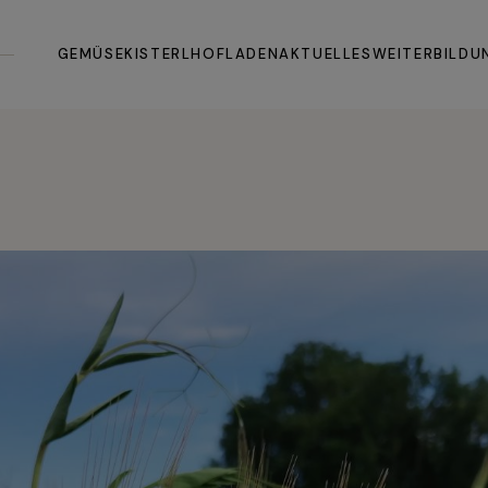
Allgemein
All
GEMÜSEKISTERL
HOFLADEN
AKTUELLES
WEITERBILDU
Fragen & Antworten
Koc
Die Idee dahinter
Allgemein
Allgemein
Fragen & Antworten
Kochbuch
Die Idee dahinter