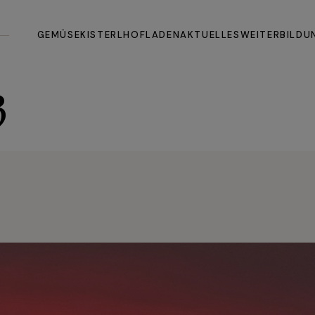
Allgemein
All
GEMÜSEKISTERL
HOFLADEN
AKTUELLES
WEITERBILDU
Fragen & Antworten
Koc
Die Idee dahinter
3
Allgemein
Allgemein
Fragen & Antworten
Kochbuch
Die Idee dahinter