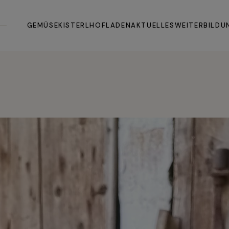
Allgemein
All
GEMÜSEKISTERL
HOFLADEN
AKTUELLES
WEITERBILDU
Fragen & Antworten
Koc
Die Idee dahinter
Allgemein
Allgemein
Fragen & Antworten
Kochbuch
Die Idee dahinter