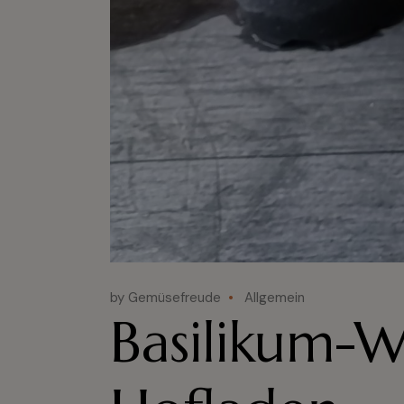
by Gemüsefreude
Allgemein
Basilikum-W