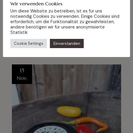
Wir verwenden Cookies
Fruchtiges im Hofladen
Um diese Website zu betreiben, ist es für uns
Wir haben wieder mal für euch unsere Schätze
notwendig Cookies zu verwenden. Einige Cookies sind
erforderlich, um die Funktionalität zu gewährleisten,
haltbar gemacht und nun gibt es neu ab heute (und
andere benötigen wir für unsere anonymisierte
so
Statistik
READ MORE
Cookie Settings
Einverstanden
15
Nov.